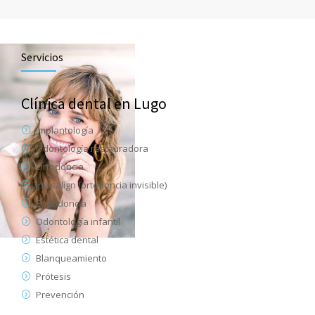
Servicios
Clínica dental en Lugo
Implantología
Odontología restauradora
Ortodoncia
Invisalign (ortodoncia invisible)
Endodoncia
Odontología infantil
Estética dental
Blanqueamiento
Prótesis
Prevención