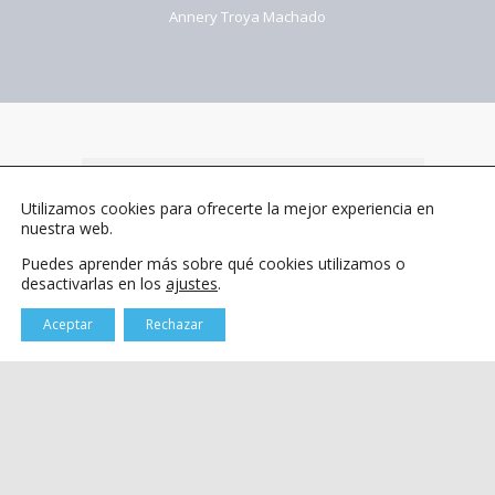
Annery Troya Machado
Llámenos al 982 811 611
Utilizamos cookies para ofrecerte la mejor experiencia en
nuestra web.
Atención Personalizada
Puedes aprender más sobre qué cookies utilizamos o
desactivarlas en los
ajustes
.
Clínica dental para niños y adultos
Aceptar
Rechazar
O ENVÍANOS UN MENSAJE