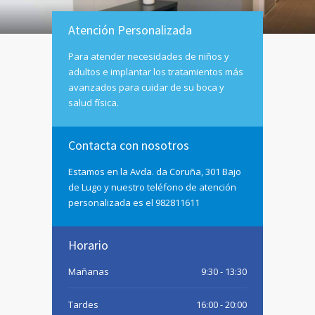
Atención Personalizada
Para atender necesidades de niños y
adultos e implantar los tratamientos más
avanzados para cuidar de su boca y
salud física.
Contacta con nosotros
Estamos en la Avda. da Coruña, 301 Bajo
de Lugo y nuestro teléfono de atención
personalizada es el 982811611
Horario
Mañanas
9:30 - 13:30
Tardes
16:00 - 20:00